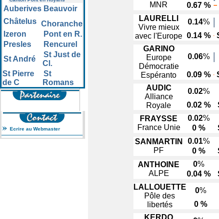
MNR
0.67 %
Auberives
Beauvoir
LAURELLI
Châtelus
0.14
%
Choranche
Vivre mieux
Izeron
Pont en R.
0.14 %
S
avec l'Europe
Presles
Rencurel
GARINO
St Just de
0.06
%
Europe
St André
Cl.
Démocratie
St Pierre
St
0.09 %
S
Espéranto
de C
Romans
AUDIC
0.02
%
Alliance
0.02 %
Royale
0.02
%
FRAYSSE
France Unie
0 %
Ecrire au Webmaster
0.01
%
SANMARTIN
PF
0 %
0
%
ANTHOINE
ALPE
0.04 %
LALLOUETTE
0
%
Pôle des
0 %
libertés
KERDO