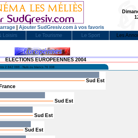
Dimanc
1
arrage
|
Ajouter SudGresiv.com à vos favoris
 Loisirs
Le Tourisme
Le Sport
Les Anno
ELECTIONS EUROPEENNES 2004
ants 2 842 086 - Nuls ou blancs 76 338
Sud Est
France
Sud Est
Sud Est
Sud Est