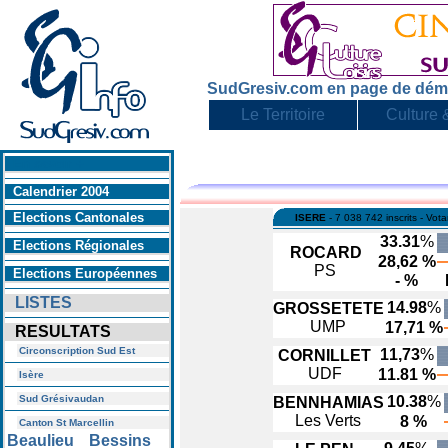
SudGresiv.com en page de dém
Le Territoire
Culture &
En savoir +
Calendrier 2004
Elections Cantonales
ISERE
- 7 038 742 inscrits - Vot
33.31
%
Elections Régionales
ROCARD
28,62 %
PS
Elections Européennes
- %
LISTES
14.98
%
GROSSETETE
UMP
17,71 %
RESULTATS
Circonscription Sud Est
11,73
%
CORNILLET
UDF
11.81 %
Isère
Sud Grésivaudan
10.38
%
BENNHAMIAS
Les Verts
8 %
Canton St Marcellin
Beaulieu
Bessins