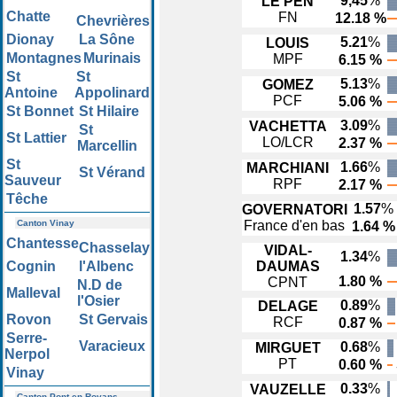
9,45
%
LE PEN
Chatte
FN
12.18 %
Chevrières
Dionay
La Sône
5.21
%
LOUIS
Montagnes
Murinais
MPF
6.15 %
St
St
5.13
%
GOMEZ
Antoine
Appolinard
PCF
5.06 %
St Bonnet
St Hilaire
3.09
%
VACHETTA
St
St Lattier
LO/LCR
2.37 %
Marcellin
St
1.66
%
MARCHIANI
St Vérand
Sauveur
RPF
2.17 %
Têche
1.57
%
GOVERNATORI
Canton Vinay
France d'en bas
1.64 %
Chantesse
Chasselay
VIDAL-
1.34
%
Cognin
l'Albenc
DAUMAS
1.80 %
CPNT
N.D de
Malleval
l'Osier
0.89
%
DELAGE
Rovon
St Gervais
RCF
0.87 %
Serre-
Varacieux
0.68
%
MIRGUET
Nerpol
PT
0.60 %
Vinay
0.33
%
VAUZELLE
Canton Pont en Royans