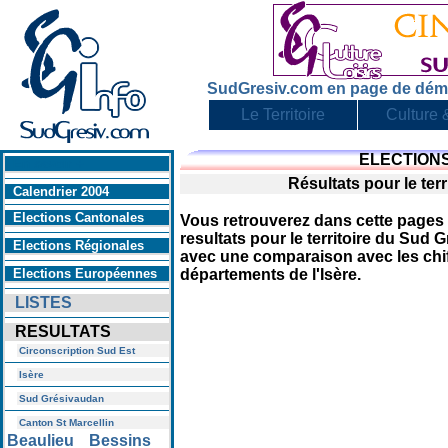
SudGresiv.com en page de dém
Le Territoire
Culture &
ELECTION
En savoir +
Résultats pour le t
Calendrier 2004
Elections Cantonales
Vous retrouverez dans cette pages 
resultats pour le territoire du Sud
Elections Régionales
avec une comparaison avec les chi
Elections Européennes
départements de l'Isère.
LISTES
RESULTATS
Circonscription Sud Est
Isère
Sud Grésivaudan
Canton St Marcellin
Beaulieu
Bessins