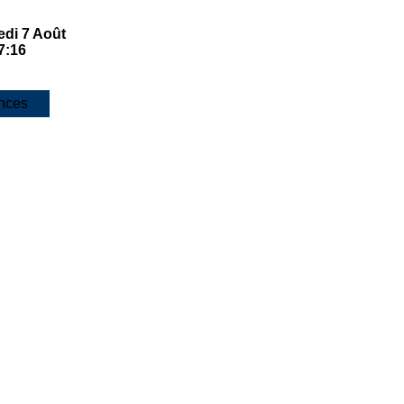
edi 7 Août
7:16
nces