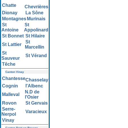
Chatte
Chevrières
Dionay
La Sône
Montagnes
Murinais
St
St
Antoine
Appolinard
St Bonnet
St Hilaire
St
St Lattier
Marcellin
St
St Vérand
Sauveur
Têche
Canton Vinay
Chantesse
Chasselay
Cognin
l'Albenc
N.D de
Malleval
l'Osier
Rovon
St Gervais
Serre-
Varacieux
Nerpol
Vinay
Canton Pont en Royans