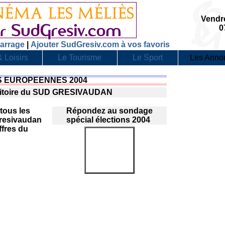
Vendr
0
arrage
|
Ajouter SudGresiv.com à vos favoris
 Loisirs
Le Tourisme
Le Sport
Les Anno
S EUROPEENNES 2004
erritoire du SUD GRESIVAUDAN
tous les
Répondez au sondage
 Gresivaudan
spécial élections 2004
ffres du