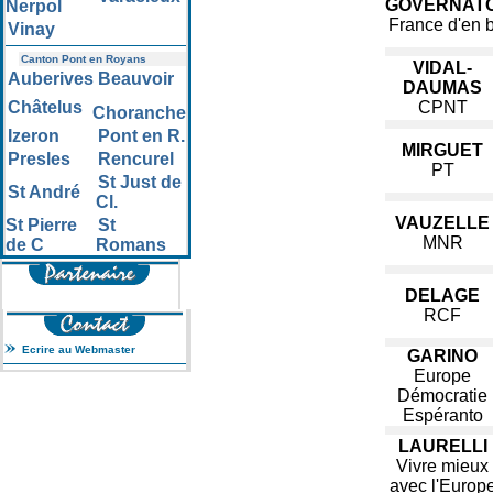
GOVERNATO
Nerpol
France d'en 
Vinay
Canton Pont en Royans
VIDAL-
Auberives
Beauvoir
DAUMAS
Châtelus
CPNT
Choranche
Izeron
Pont en R.
MIRGUET
Presles
Rencurel
PT
St Just de
St André
Cl.
VAUZELLE
St Pierre
St
MNR
de C
Romans
DELAGE
RCF
Ecrire au Webmaster
GARINO
Europe
Démocratie
Espéranto
LAURELLI
Vivre mieux
avec l'Europ