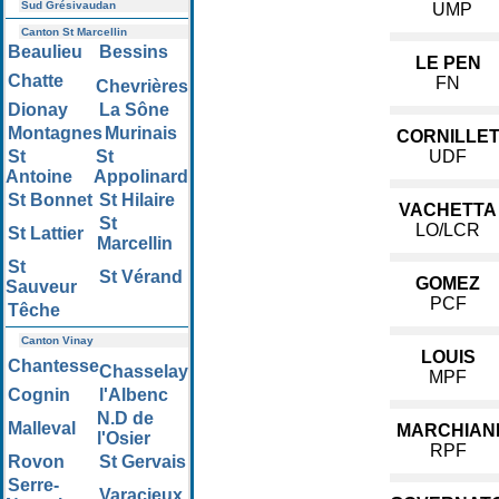
Sud Grésivaudan
UMP
Canton St Marcellin
Beaulieu
Bessins
LE PEN
Chatte
FN
Chevrières
Dionay
La Sône
Montagnes
Murinais
CORNILLE
St
St
UDF
Antoine
Appolinard
St Bonnet
St Hilaire
VACHETTA
St
LO/LCR
St Lattier
Marcellin
St
St Vérand
GOMEZ
Sauveur
PCF
Têche
Canton Vinay
LOUIS
Chantesse
Chasselay
MPF
Cognin
l'Albenc
N.D de
Malleval
MARCHIAN
l'Osier
RPF
Rovon
St Gervais
Serre-
Varacieux