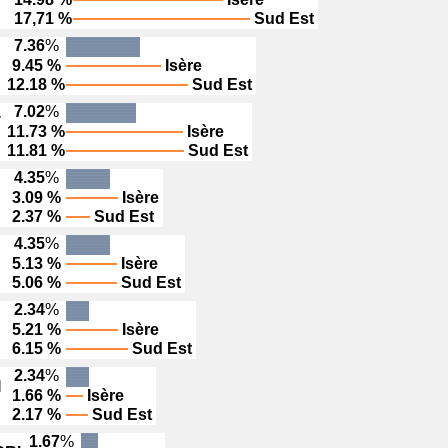
17,71 %
Sud Est
7.36
%
9.45 %
Isère
12.18 %
Sud Est
7.02
%
T
11.73 %
Isère
11.81 %
Sud Est
4.35
%
3.09 %
Isère
2.37 %
Sud Est
4.35
%
5.13 %
Isère
5.06 %
Sud Est
2.34
%
5.21 %
Isère
6.15 %
Sud Est
2.34
%
I
1.66 %
Isère
2.17 %
Sud Est
1.67
%