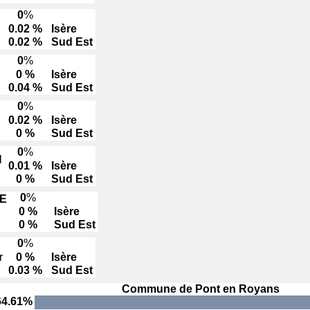
0
%
0.02 %
Isère
0.02 %
Sud Est
0
%
0 %
Isère
0.04 %
Sud Est
0
%
0.02 %
Isère
0 %
Sud Est
0
%
N
0.01 %
Isère
0 %
Sud Est
0
%
E
0 %
Isère
0 %
Sud Est
0
%
r
0 %
Isère
0.03 %
Sud Est
Commune de Pont en Royans
64.61%