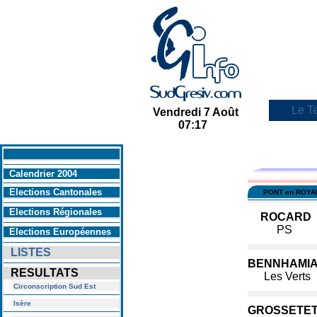
Le Te
Vendredi 7 Août
07:17
En savoir +
Calendrier 2004
Elections Cantonales
PONT en ROY
Elections Régionales
ROCARD
PS
Elections Européennes
LISTES
BENNHAMI
RESULTATS
Les Verts
Circonscription Sud Est
Isère
GROSSETE