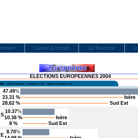
rritoire
Culture & Loisirs
Le Tourisme
L
ELECTIONS EUROPEENNES 2004
ANS
- 1992 inscrits - Votants 729 - Nuls ou blancs 24
47.49
%
33.31 %
Isère
28,62 %
Sud Est
10.37
%
AS
10.38 %
Isère
8 %
Sud Est
8.70
%
TE
14.98 %
Isère