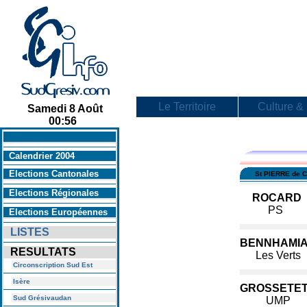
Le Territoire
Culture & 
Samedi 8 Août
00:56
En savoir +
Calendrier 2004
Elections Cantonales
St PIERRE de
Elections Régionales
ROCARD
PS
Elections Européennes
LISTES
BENNHAMI
RESULTATS
Les Verts
Circonscription Sud Est
Isère
GROSSETE
Sud Grésivaudan
UMP