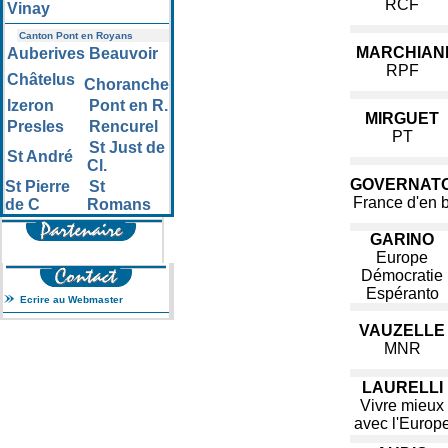
RCF
Vinay
Canton Pont en Royans
MARCHIAN
Auberives
Beauvoir
RPF
Châtelus
Choranche
Izeron
Pont en R.
MIRGUET
Presles
Rencurel
PT
St Just de
St André
Cl.
GOVERNATO
St Pierre
St
France d'en 
de C
Romans
GARINO
Europe
Démocratie
Espéranto
Ecrire au Webmaster
VAUZELLE
MNR
LAURELLI
Vivre mieux
avec l'Europ