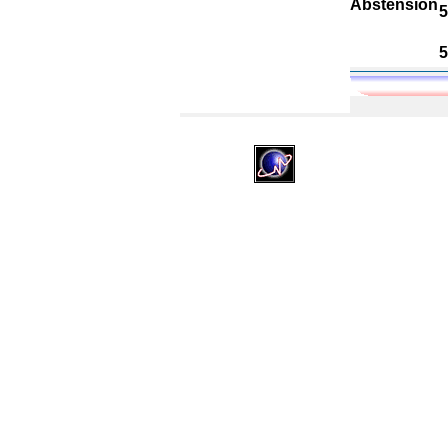
A
bstension
5
5