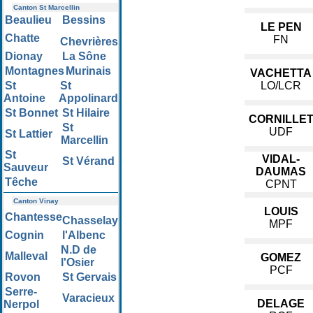
Canton St Marcellin
Beaulieu
Bessins
LE PEN
Chatte
FN
Chevrières
Dionay
La Sône
Montagnes
Murinais
VACHETTA
St
St
LO/LCR
Antoine
Appolinard
St Bonnet
St Hilaire
CORNILLE
St
UDF
St Lattier
Marcellin
St
VIDAL-
St Vérand
Sauveur
DAUMAS
Têche
CPNT
Canton Vinay
LOUIS
Chantesse
Chasselay
MPF
Cognin
l'Albenc
N.D de
Malleval
GOMEZ
l'Osier
PCF
Rovon
St Gervais
Serre-
Varacieux
DELAGE
Nerpol