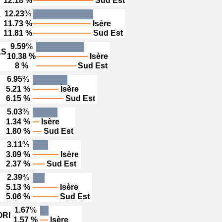
12.18 %
Sud Est
12.23
%
T
11.73 %
Isère
11.81 %
Sud Est
9.59
%
AS
10.38 %
Isère
8 %
Sud Est
6.95
%
5.21 %
Isère
6.15 %
Sud Est
5.03
%
1.34 %
Isère
1.80 %
Sud Est
3.11
%
3.09 %
Isère
2.37 %
Sud Est
2.39
%
5.13 %
Isère
5.06 %
Sud Est
1.67
%
RI
1.57 %
Isère