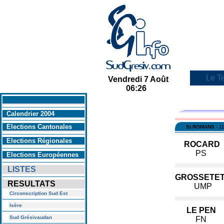
Le Te
Vendredi 7 Août
06:26
En savoir +
Calendrier 2004
Elections Cantonales
St ROMANS
- 1
Elections Régionales
ROCARD
PS
Elections Européennes
LISTES
GROSSETE
RESULTATS
UMP
Circonscription Sud Est
Isère
LE PEN
Sud Grésivaudan
FN