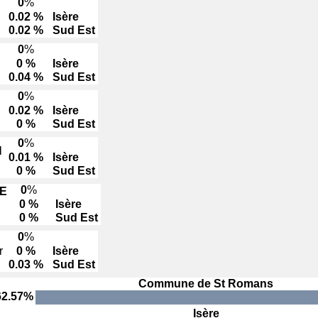
0
%
0.02 %
Isère
0.02 %
Sud Est
0
%
0 %
Isère
0.04 %
Sud Est
0
%
0.02 %
Isère
0 %
Sud Est
0
%
N
0.01 %
Isère
0 %
Sud Est
0
%
E
0 %
Isère
0 %
Sud Est
0
%
r
0 %
Isère
0.03 %
Sud Est
Commune de St Romans
62.57%
Isère