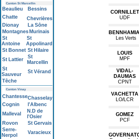
Canton St Marcellin
Beaulieu
Bessins
CORNILLE
Chatte
UDF
Chevrières
Dionay
La Sône
Montagnes
Murinais
BENNHAMI
St
St
Les Verts
Antoine
Appolinard
St Bonnet
St Hilaire
LOUIS
St
MPF
St Lattier
Marcellin
St
VIDAL-
St Vérand
Sauveur
DAUMAS
Têche
CPNT
Canton Vinay
VACHETTA
Chantesse
Chasselay
LO/LCR
Cognin
l'Albenc
N.D de
Malleval
GOMEZ
l'Osier
PCF
Rovon
St Gervais
Serre-
Varacieux
GOVERNATO
Nerpol