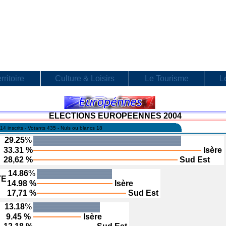
rritoire
Culture & Loisirs
Le Tourisme
L
ELECTIONS EUROPEENNES 2004
114 inscrits - Votants 435 - Nuls ou blancs 18
29.25
%
33.31 %
Isère
28,62 %
Sud Est
14.86
%
TE
14.98 %
Isère
17,71 %
Sud Est
13.18
%
9.45 %
Isère