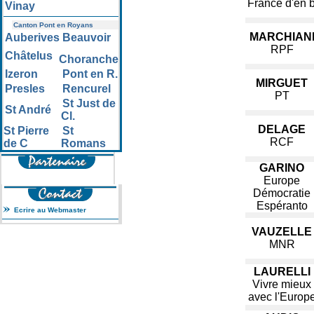
France d'en 
Vinay
Canton Pont en Royans
MARCHIAN
Auberives
Beauvoir
RPF
Châtelus
Choranche
Izeron
Pont en R.
MIRGUET
Presles
Rencurel
PT
St Just de
St André
Cl.
DELAGE
St Pierre
St
RCF
de C
Romans
GARINO
Europe
Démocratie
Espéranto
Ecrire au Webmaster
VAUZELLE
MNR
LAURELLI
Vivre mieux
avec l'Europ