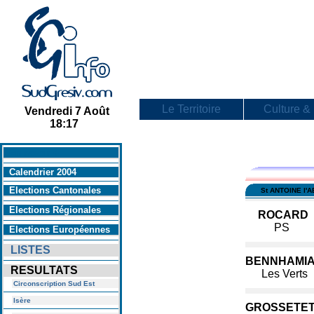
Le Territoire
Culture & 
Vendredi 7 Août
18:17
En savoir +
Calendrier 2004
Elections Cantonales
St ANTOINE l'
Elections Régionales
ROCARD
PS
Elections Européennes
LISTES
BENNHAMI
RESULTATS
Les Verts
Circonscription Sud Est
Isère
GROSSETE