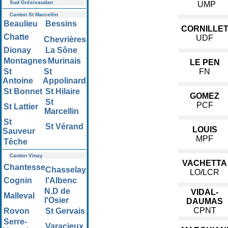
Sud Grésivaudan
UMP
Canton St Marcellin
Beaulieu
Bessins
CORNILLE
Chatte
UDF
Chevrières
Dionay
La Sône
Montagnes
Murinais
LE PEN
St
St
FN
Antoine
Appolinard
St Bonnet
St Hilaire
GOMEZ
St
PCF
St Lattier
Marcellin
St
St Vérand
LOUIS
Sauveur
MPF
Têche
Canton Vinay
VACHETTA
Chantesse
Chasselay
LO/LCR
Cognin
l'Albenc
N.D de
VIDAL-
Malleval
l'Osier
DAUMAS
CPNT
Rovon
St Gervais
Serre-
Varacieux