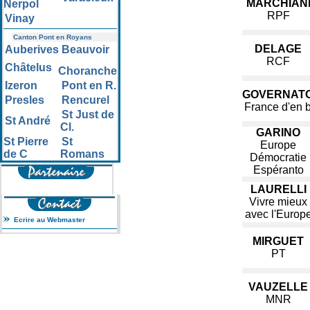
MARCHIAN
Nerpol
RPF
Vinay
Canton Pont en Royans
DELAGE
Auberives
Beauvoir
RCF
Châtelus
Choranche
Izeron
Pont en R.
GOVERNATO
Presles
Rencurel
France d'en 
St Just de
St André
Cl.
GARINO
St Pierre
St
Europe
de C
Romans
Démocratie
Espéranto
LAURELLI
Vivre mieux
avec l'Europ
Ecrire au Webmaster
MIRGUET
PT
VAUZELLE
MNR