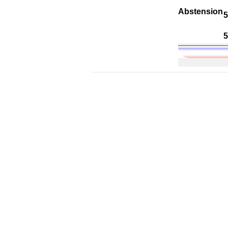
A
bstension
5
5