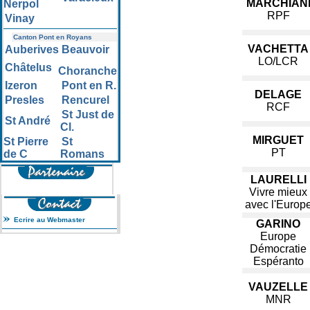
MARCHIAN
Nerpol
RPF
Vinay
Canton Pont en Royans
VACHETTA
Auberives
Beauvoir
LO/LCR
Châtelus
Choranche
Izeron
Pont en R.
DELAGE
Presles
Rencurel
RCF
St Just de
St André
Cl.
MIRGUET
St Pierre
St
PT
de C
Romans
LAURELLI
Vivre mieux
avec l'Europ
Ecrire au Webmaster
GARINO
Europe
Démocratie
Espéranto
VAUZELLE
MNR