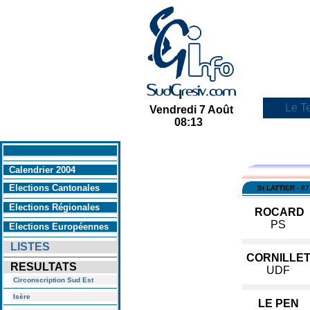
Le Te
Vendredi 7 Août
08:13
En savoir +
Calendrier 2004
Elections Cantonales
St LATTIER
- 87
Elections Régionales
ROCARD
PS
Elections Européennes
LISTES
CORNILLE
RESULTATS
UDF
Circonscription Sud Est
Isère
LE PEN