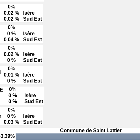
0
%
0.02 %
Isère
0.02 %
Sud Est
0
%
0 %
Isère
0.04 %
Sud Est
0
%
0.02 %
Isère
0 %
Sud Est
0
%
N
0.01 %
Isère
0 %
Sud Est
0
%
E
0 %
Isère
0 %
Sud Est
0
%
r
0 %
Isère
0.03 %
Sud Est
Commune de Saint Lattier
63,39%