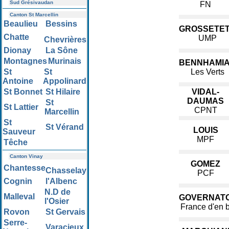
Sud Grésivaudan
FN
Canton St Marcellin
Beaulieu
Bessins
GROSSETE
Chatte
UMP
Chevrières
Dionay
La Sône
Montagnes
Murinais
BENNHAMI
St
St
Les Verts
Antoine
Appolinard
St Bonnet
St Hilaire
VIDAL-
DAUMAS
St
St Lattier
CPNT
Marcellin
St
St Vérand
LOUIS
Sauveur
MPF
Têche
Canton Vinay
GOMEZ
Chantesse
Chasselay
PCF
Cognin
l'Albenc
N.D de
Malleval
GOVERNATO
l'Osier
France d'en 
Rovon
St Gervais
Serre-
Varacieux