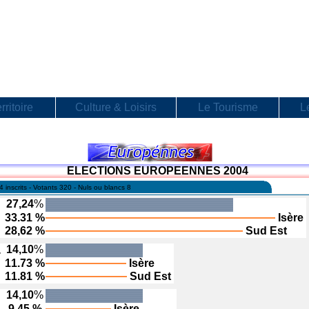
rritoire
Culture & Loisirs
Le Tourisme
L
ELECTIONS EUROPEENNES 2004
4 inscrits - Votants 320 - Nuls ou blancs 8
27,24
%
33.31 %
Isère
28,62 %
Sud Est
14,10
%
T
11.73 %
Isère
11.81 %
Sud Est
14,10
%
9.45 %
Isère