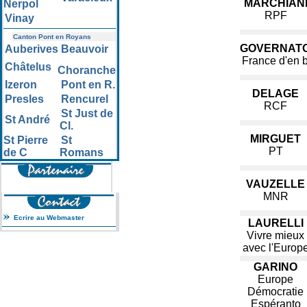
MARCHIAN
Nerpol
RPF
Vinay
Canton Pont en Royans
GOVERNATO
Auberives
Beauvoir
France d'en 
Châtelus
Choranche
Izeron
Pont en R.
DELAGE
Presles
Rencurel
RCF
St Just de
St André
Cl.
MIRGUET
St Pierre
St
PT
de C
Romans
VAUZELLE
MNR
Ecrire au Webmaster
LAURELLI
Vivre mieux
avec l'Europ
GARINO
Europe
Démocratie
Espéranto