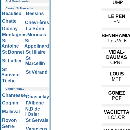
Sud Grésivaudan
UMP
Canton St Marcellin
Beaulieu
Bessins
LE PEN
Chatte
FN
Chevrières
Dionay
La Sône
Montagnes
Murinais
BENNHAMI
St
St
Les Verts
Antoine
Appolinard
St Bonnet
St Hilaire
VIDAL-
DAUMAS
St
St Lattier
CPNT
Marcellin
St
St Vérand
LOUIS
Sauveur
MPF
Têche
Canton Vinay
GOMEZ
Chantesse
Chasselay
PCF
Cognin
l'Albenc
N.D de
Malleval
VACHETTA
l'Osier
LO/LCR
Rovon
St Gervais
Serre-
Varacieux