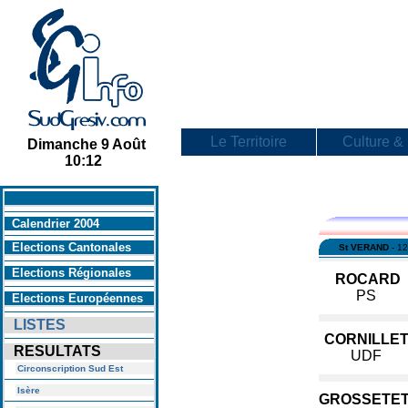
Le Territoire
Culture & 
Dimanche 9 Août
10:12
En savoir +
Calendrier 2004
Elections Cantonales
St VERAND
- 12
Elections Régionales
ROCARD
PS
Elections Européennes
LISTES
CORNILLE
RESULTATS
UDF
Circonscription Sud Est
Isère
GROSSETE