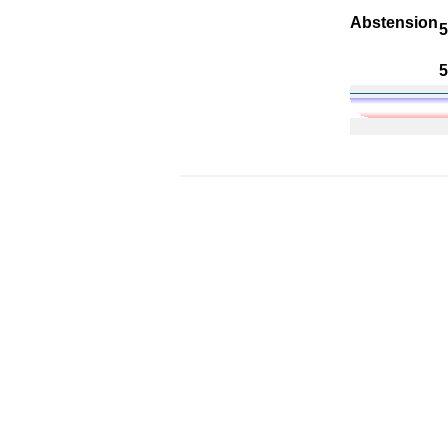
A
bstension
5
5