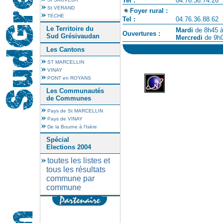
Tel :
04.76.36.74.26
St VERAND
Foyer rural :
TECHE
Tel :
04.76.36.88.62
Le Territoire du
Mardi
de 8h45 à
Ouvertures :
Sud Grésivaudan
Mercredi
de 9h0
Les Cantons
ST MARCELLIN
VINAY
PONT en ROYANS
Les Communautés
de Communes
Pays de St MARCELLIN
Pays de VINAY
De la Bourne à l'Isère
Spécial
Elections 2004
toutes les listes et
tous les résultats
commune par
commune