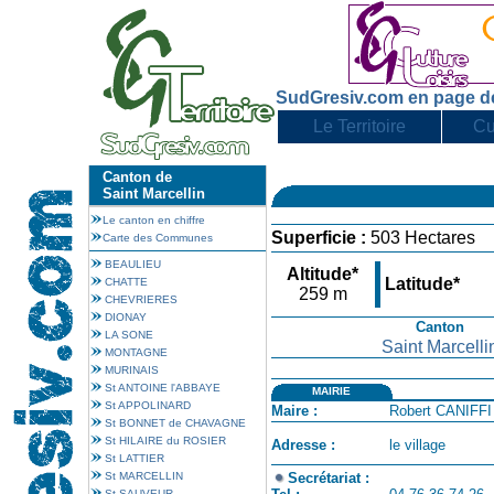
SudGresiv.com en page d
Le Territoire
Cu
Canton de
Saint Marcellin
Le canton en chiffre
Superficie :
503 Hectares
Carte des Communes
BEAULIEU
Altitude*
Latitude*
CHATTE
259 m
CHEVRIERES
DIONAY
Canton
LA SONE
Saint Marcelli
MONTAGNE
MURINAIS
St ANTOINE l'ABBAYE
MAIRIE
St APPOLINARD
Maire :
Robert CANIFFI
St BONNET de CHAVAGNE
St HILAIRE du ROSIER
Adresse :
le village
St LATTIER
St MARCELLIN
Secrétariat :
St SAUVEUR